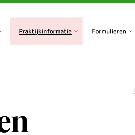
nu
e
Praktijkinformatie
Formulieren
Praktijkinformatie
Fo
submenu
s
ven