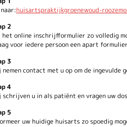
ap 1
 naar:
huisartspraktijkgroenewoud-roozemon
ap 2
 het online inschrijfformulier zo volledig mo
aag voor iedere persoon een apart formulier
ap 3
j nemen contact met u op om de ingevulde g
ap 4
j schrijven u in als patiënt en vragen uw dos
ap 5
formeer uw huidige huisarts zo spoedig moge