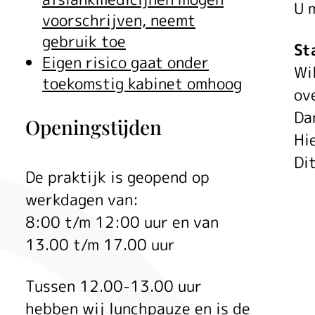
U 
voorschrijven, neemt
gebruik toe
St
Eigen risico gaat onder
Wi
toekomstig kabinet omhoog
ov
Da
Openingstijden
Hi
Di
De praktijk is geopend op
werkdagen van:
8:00 t/m 12:00 uur en van
13.00 t/m 17.00 uur
Tussen 12.00-13.00 uur
hebben wij lunchpauze en is de