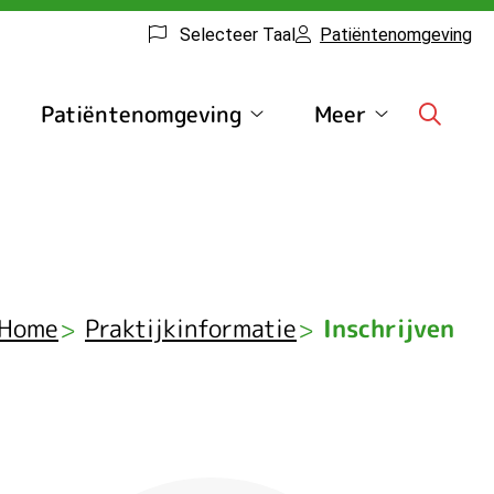
Selecteer Taal
Patiëntenomgeving
Patiëntenomgeving
Meer
rmulieren
Patiëntenomgeving
Meer
ubmenu
submenu
submenu
Home
Praktijkinformatie
Inschrijven