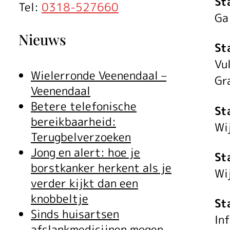
St
Tel:
0318-527660
Ga
Nieuws
St
Vul
Wielerronde Veenendaal –
Gr
Veenendaal
Betere telefonische
St
bereikbaarheid:
Wi
Terugbelverzoeken
Jong en alert: hoe je
St
borstkanker herkent als je
Wi
verder kijkt dan een
knobbeltje
St
Sinds huisartsen
In
afslankmedicijnen mogen