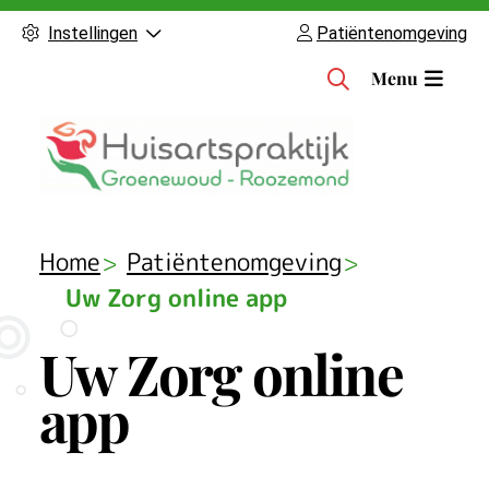
Instellingen
Patiëntenomgeving
H
Menu
o
o
f
d
m
e
Home
Patiëntenomgeving
n
Uw Zorg online app
u
Uw Zorg online
app