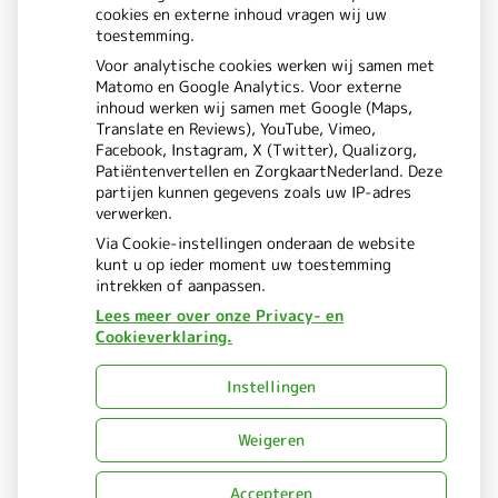
cookies en externe inhoud vragen wij uw
toestemming.
Bezoek
Bezoek
Voor analytische cookies werken wij samen met
Matomo en Google Analytics. Voor externe
onze
onze
inhoud werken wij samen met Google (Maps,
Translate en Reviews), YouTube, Vimeo,
facebook
Instagram
Facebook, Instagram, X (Twitter), Qualizorg,
Patiëntenvertellen en ZorgkaartNederland. Deze
pagina
pagina
partijen kunnen gegevens zoals uw IP-adres
verwerken.
Via Cookie-instellingen onderaan de website
kunt u op ieder moment uw toestemming
intrekken of aanpassen.
Lees meer over onze Privacy- en
Cookieverklaring.
Uw Zorg Online
Beheer
|
Instellingen
Privacy verklaring
Cookie-
|
instellingen
Voorwaarden
Weigeren
|
Accepteren