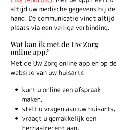
g
altijd uw medische gegevens bij de
o
hand. De communicatie vindt altijd
plaats via een veilige verbinding.
n
l
Wat kan ik met de Uw Zorg
online app?
i
Met de
Uw Zorg online app
en op de
n
website van uw huisarts
e
kunt u online een afspraak
a
maken,
p
stelt u vragen aan uw huisarts,
p
vraagt u gemakkelijk een
herhaalrecept aan,