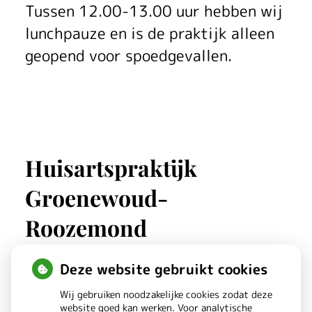
Tussen 12.00-13.00 uur hebben wij
lunchpauze en is de praktijk alleen
geopend voor spoedgevallen.
Huisartspraktijk
Groenewoud-
Roozemond
Deze website gebruikt cookies
Duivenwal
161
Wij gebruiken noodzakelijke cookies zodat deze
3901 ZJ
Veenendaal
website goed kan werken. Voor analytische