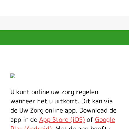
U
w
U kunt online uw zorg regelen
Z
wanneer het u uitkomt. Dit kan via
o
de
Uw Zorg online app
. Download de
app in de
App Store (iOS)
of
Google
r
Play (Android)
. Met de app heeft u