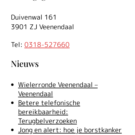
j
Duivenwal 161
v
3901 ZJ Veenendaal
e
Tel:
0318-527660
n
Nieuws
Wielerronde Veenendaal –
Veenendaal
Betere telefonische
bereikbaarheid:
Terugbelverzoeken
Jong en alert: hoe je borstkanker