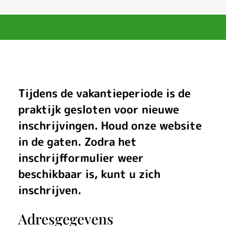
I
Tijdens de vakantieperiode is de
n
praktijk gesloten voor nieuwe
inschrijvingen. Houd onze website
s
in de gaten. Zodra het
c
inschrijfformulier weer
h
beschikbaar is, kunt u zich
inschrijven.
r
i
Adresgegevens