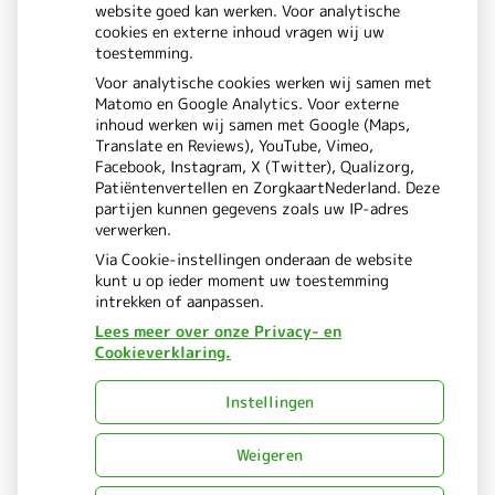
website goed kan werken. Voor analytische
cookies en externe inhoud vragen wij uw
toestemming.
Bezoek
Bezoek
Voor analytische cookies werken wij samen met
Matomo en Google Analytics. Voor externe
onze
onze
inhoud werken wij samen met Google (Maps,
Translate en Reviews), YouTube, Vimeo,
facebook
Instagram
Facebook, Instagram, X (Twitter), Qualizorg,
Patiëntenvertellen en ZorgkaartNederland. Deze
pagina
pagina
partijen kunnen gegevens zoals uw IP-adres
verwerken.
Via Cookie-instellingen onderaan de website
kunt u op ieder moment uw toestemming
intrekken of aanpassen.
Lees meer over onze Privacy- en
Cookieverklaring.
Uw Zorg Online
Beheer
|
Instellingen
Privacy verklaring
Cookie-
|
instellingen
Voorwaarden
Weigeren
|