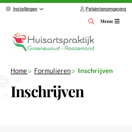
Instellingen
Patiëntenomgeving
H
Menu
o
o
f
d
m
e
Home
Formulieren
Inschrijven
n
u
Inschrijven