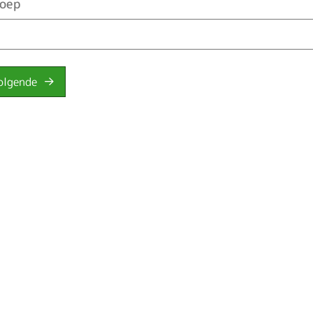
oep
olgende