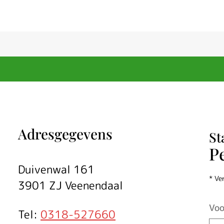
Adresgegevens
St
P
Duivenwal 161
* Ve
3901 ZJ Veenendaal
Voo
Tel:
0318-527660