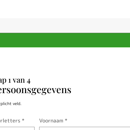
Inschrijve
ap 1 van 4
ersoonsgegevens
kort
rplicht veld.
rletters
*
Voornaam
*