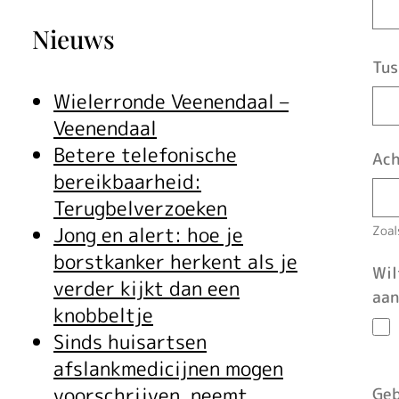
Nieuws
Tus
Wielerronde Veenendaal –
Veenendaal
Betere telefonische
Ach
bereikbaarheid:
Terugbelverzoeken
Jong en alert: hoe je
Zoal
borstkanker herkent als je
Wil
verder kijkt dan een
aan
knobbeltje
Sinds huisartsen
afslankmedicijnen mogen
voorschrijven, neemt
Geb