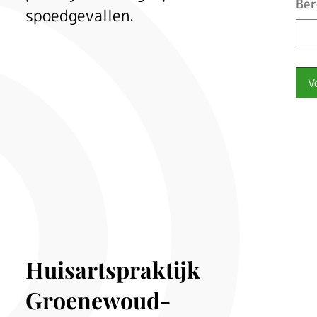
Ber
spoedgevallen.
V
Huisartspraktijk
Groenewoud-