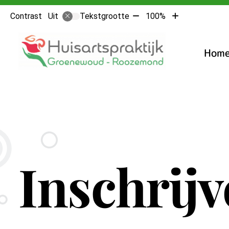
Tekst
Tekst
Contrast
Tekstgrootte
100%
Uit
verkleinen
vergroten
Hoofdme
met
met
10%
10%
Hom
Inschrijv