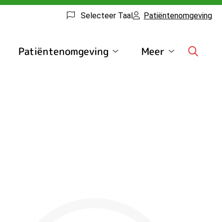
Selecteer Taal
Patiëntenomgeving
Patiëntenomgeving
Meer
rmulieren
Patiëntenomgeving
Meer
ubmenu
submenu
submenu