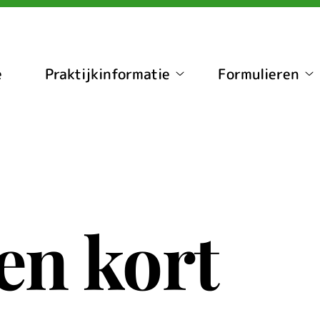
nu
e
Praktijkinformatie
Formulieren
Praktijkinformatie
Fo
submenu
s
en kort