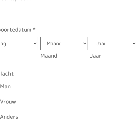
boortedatum
*
g
Maand
Jaar
lacht
Man
Vrouw
Anders