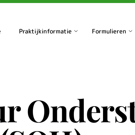
nu
e
Praktijkinformatie
Formulieren
Praktijkinformatie
Fo
submenu
s
r Onders