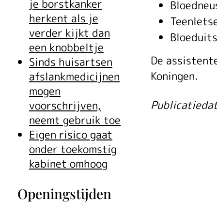
je borstkanker
Bloedneus
herkent als je
Teenlets
verder kijkt dan
Bloeduits
een knobbeltje
De assistent
Sinds huisartsen
Koningen.
afslankmedicijnen
mogen
Publicatieda
voorschrijven,
neemt gebruik toe
Eigen risico gaat
onder toekomstig
kabinet omhoog
Openingstijden