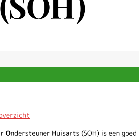
 (SOH)
overzicht
ur
O
ndersteuner
H
uisarts (SOH) is een goed