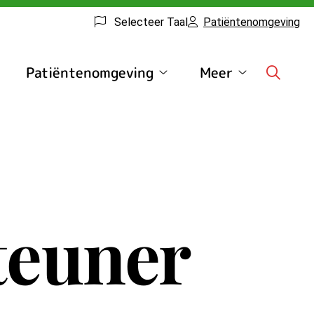
Selecteer Taal
Patiëntenomgeving
Patiëntenomgeving
Meer
rmulieren
Patiëntenomgeving
Meer
ubmenu
submenu
submenu
teuner