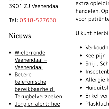
Sp
extra opleid
3901 ZJ Veenendaal
handelen. Op
On
voor patiënt
Tel:
0318-527660
U kunt hierb
Nieuws
Hu
Verkoudhe
Wielerronde
Keelpijn
Veenendaal –
Snij-, S
(S
Veenendaal
Insecten
Betere
Allergie 
telefonische
Huiduitsl
bereikbaarheid:
Enkel ve
Terugbelverzoeken
Plasklac
Jong en alert: hoe