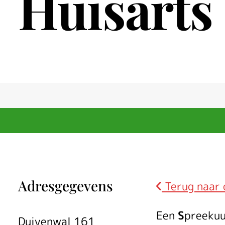
Huisarts
Adresgegevens
Terug naar 
Een
S
preeku
Duivenwal 161