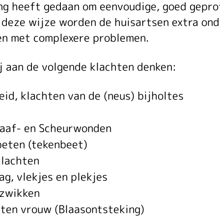
reekuur
ing heeft gedaan om eenvoudige, goed gepro
 deze wijze worden de huisartsen extra on
dersteune
en met complexere problemen.
ij aan de volgende klachten denken:
isarts
id, klachten van de (neus) bijholtes
chaaf- en Scheurwonden
OH)
beten (tekenbeet)
klachten
ag, vlekjes en plekjes
rzwikken
hten vrouw (Blaasontsteking)