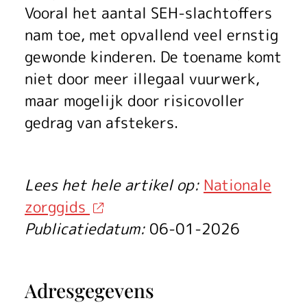
’
Vooral het aantal SEH-slachtoffers
s
nam toe, met opvallend veel ernstig
gewonde kinderen. De toename komt
z
niet door meer illegaal vuurwerk,
a
maar mogelijk door risicovoller
g
gedrag van afstekers.
e
n
Lees het hele artikel op:
Nationale
zorggids
d
Publicatiedatum:
06-01-2026
e
z
Adresgegevens