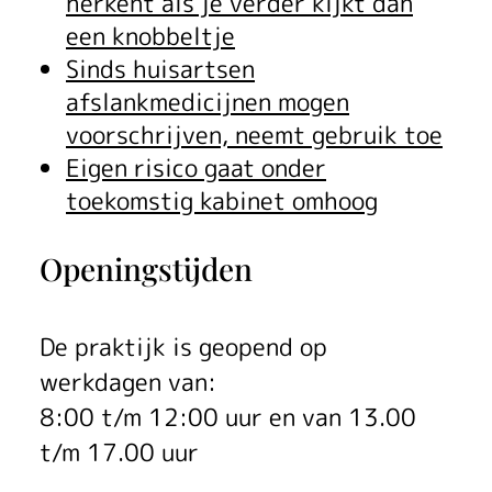
herkent als je verder kijkt dan
i
een knobbeltje
n
Sinds huisartsen
afslankmedicijnen mogen
g
voorschrijven, neemt gebruik toe
f
Eigen risico gaat onder
toekomstig kabinet omhoog
o
r
Openingstijden
s
m
De praktijk is geopend op
werkdagen van:
e
8:00 t/m 12:00 uur en van 13.00
e
t/m 17.00 uur