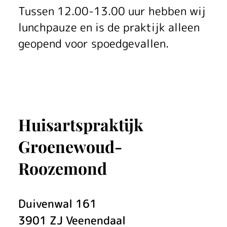
r
Tussen 12.00-13.00 uur hebben wij
v
lunchpauze en is de praktijk alleen
u
geopend voor spoedgevallen.
u
r
w
Huisartspraktijk
e
Groenewoud-
r
Roozemond
k
s
Duivenwal
161
l
3901 ZJ
Veenendaal