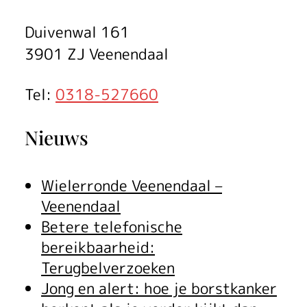
e
j
Duivenwal 161
a
3901 ZJ Veenendaal
a
Tel:
0318-527660
r
Nieuws
w
i
Wielerronde Veenendaal –
s
Veenendaal
Betere telefonische
s
bereikbaarheid:
e
Terugbelverzoeken
l
Jong en alert: hoe je borstkanker