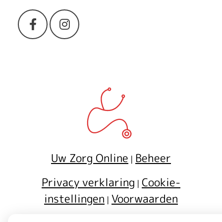
a
c
Bezoek
Bezoek
onze
onze
h
facebook
Instagram
t
pagina
pagina
o
f
f
Uw Zorg Online
Beheer
e
|
r
Privacy verklaring
Cookie-
|
instellingen
Voorwaarden
s
|