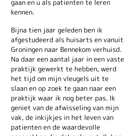
i
gaan en u als patienten te leren
kennen.
s
m
Bijna tien jaar geleden ben ik
afgestudeerd als huisarts en vanuit
a
Groningen naar Bennekom verhuisd.
k
Na daar een aantal jaar in een vaste
i
praktijk gewerkt te hebben, werd
het tijd om mijn vleugels uit te
n
slaan en op zoek te gaan naar een
g
praktijk waar ik nog beter pas. Ik
m
geniet van de afwisseling van mijn
vak, de inkijkjes in het leven van
e
patienten en de waardevolle