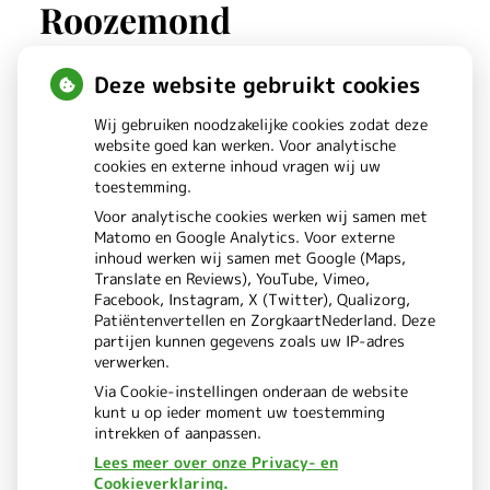
Roozemond
Deze website gebruikt cookies
Duivenwal
161
Wij gebruiken noodzakelijke cookies zodat deze
3901 ZJ
Veenendaal
website goed kan werken. Voor analytische
cookies en externe inhoud vragen wij uw
toestemming.
Bezoek
Bezoek
Voor analytische cookies werken wij samen met
Matomo en Google Analytics. Voor externe
onze
onze
inhoud werken wij samen met Google (Maps,
Translate en Reviews), YouTube, Vimeo,
facebook
Instagram
Facebook, Instagram, X (Twitter), Qualizorg,
Patiëntenvertellen en ZorgkaartNederland. Deze
pagina
pagina
partijen kunnen gegevens zoals uw IP-adres
verwerken.
Via Cookie-instellingen onderaan de website
kunt u op ieder moment uw toestemming
intrekken of aanpassen.
Lees meer over onze Privacy- en
Cookieverklaring.