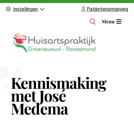
Instellingen
Patiëntenomgeving
H
Menu
o
o
f
d
m
e
n
Kennismaking
u
met José
Medema