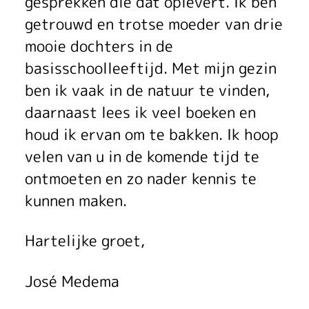
t
gesprekken die dat oplevert. Ik ben
J
getrouwd en trotse moeder van drie
mooie dochters in de
o
basisschoolleeftijd. Met mijn gezin
s
ben ik vaak in de natuur te vinden,
é
daarnaast lees ik veel boeken en
houd ik ervan om te bakken. Ik hoop
M
velen van u in de komende tijd te
e
ontmoeten en zo nader kennis te
d
kunnen maken.
e
Hartelijke groet,
m
José Medema
a